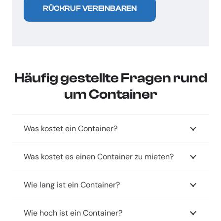
P
m
s
RÜCKRUF VEREINBAREN
e
)
n
/
e
e
l
*
t
P
r
*
e
a
o
(
c
i
s
c
t
n
t
o
Häufig gestellte Fragen rund
e
e
a
p
um Container
d
r
l
y
s
*
)
,
*
Was kostet ein Container?
f
ü
Was kostet es einen Container zu mieten?
r
d
Wie lang ist ein Container?
e
n
Wie hoch ist ein Container?
S