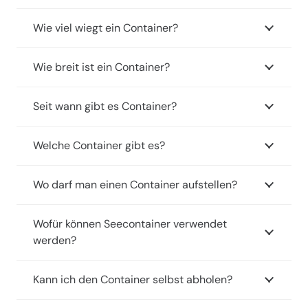
i
Wie viel wiegt ein Container?
e
s
Wie breit ist ein Container?
i
c
Seit wann gibt es Container?
h
i
Welche Container gibt es?
n
t
Wo darf man einen Container aufstellen?
e
r
Wofür können Seecontainer verwendet
e
werden?
s
s
Kann ich den Container selbst abholen?
i
e