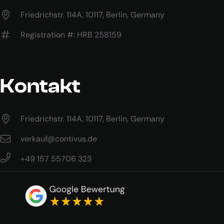
Friedrichstr. 114A, 10117, Berlin, Germany
Registration #: HRB 258159
Kontakt
Friedrichstr. 114A, 10117, Berlin, Germany
verkauf@contivus.de
+49 157 55706 323