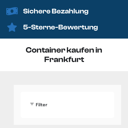
Sichere Bezahlung
5-Sterne-Bewertung
Container kaufen in
Frankfurt
filter_list
Filter