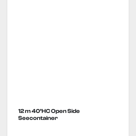
12 m 40’HC Open Side
Seecontainer