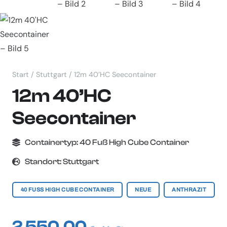
Start
/
Stuttgart
/ 12m 40’HC Seecontainer
12m 40’HC
Seecontainer
Containertyp:
40 Fuß High Cube Container
Standort:
Stuttgart
40 FUSS HIGH CUBE CONTAINER
NEUE
ANTHRAZIT
2 550,00