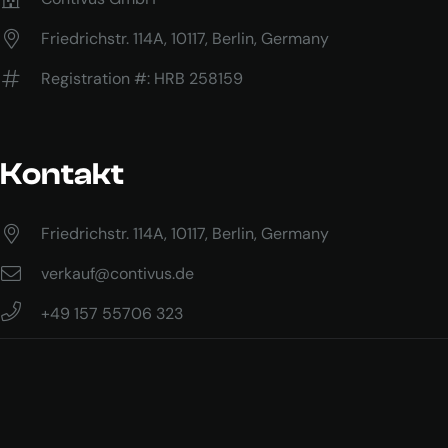
e 
geb
spä
ot 
Friedrichstr. 114A, 10117, Berlin, Germany
ter 
ber
der 
ück
Registration #: HRB 258159
Co
sic
ntai
htig
ner 
t. 
Kontakt
!De
Ab
r 
wic
Zus
klu
Friedrichstr. 114A, 10117, Berlin, Germany
tan
ng 
d 
lief 
verkauf@contivus.de
vo
sup
+49 157 55706 323
m 
er!
Co
ntai
ner 
ist 
perf