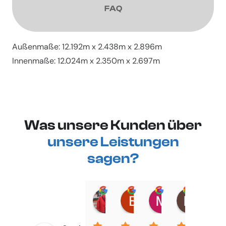
FAQ
Außenmaße: 12.192m x 2.438m x 2.896m
Innenmaße: 12.024m x 2.350m x 2.697m
Was unsere Kunden über
unsere Leistungen
sagen?
Rainer Höpfer
Bennet
Maximilian L
Marti
11:04 23 May 25
15:08 02 Apr 25
10:41 21 Mar 2
10:42 