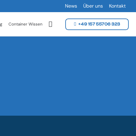
News
Über uns
Kontakt
g
Container Wissen
+49 157 55706 323