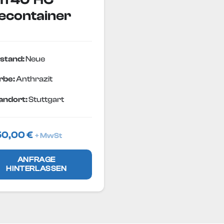
econtainer
stand:
Neue
rbe:
Anthrazit
andort:
Stuttgart
50,00
€
+ MwSt
ANFRAGE
HINTERLASSEN