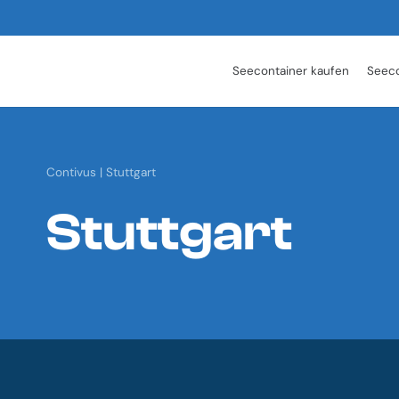
Seecontainer kaufen
Seeco
Contivus
|
Stuttgart
Stuttgart