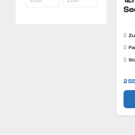
Se
Zu
Fa
St
2 5