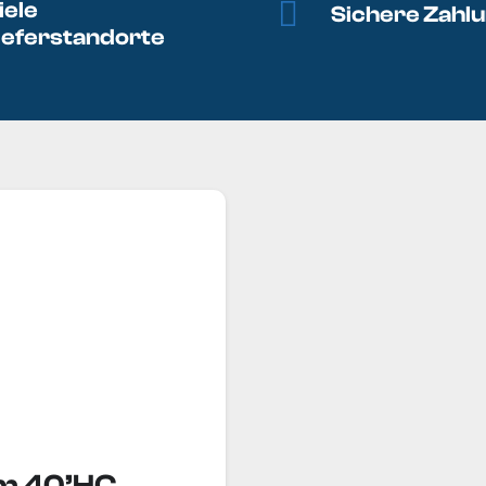
iele
Sichere Zahl
ieferstandorte
m 40’HC