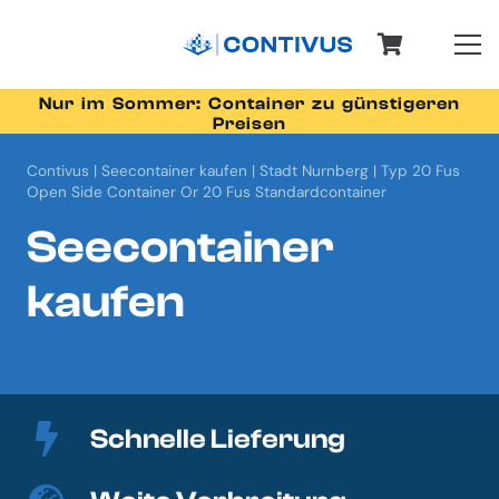
Nur im Sommer: Container zu günstigeren
Preisen
Contivus
|
Seecontainer kaufen
|
Stadt Nurnberg
|
Typ 20 Fus
Open Side Container Or 20 Fus Standardcontainer
Seecontainer
kaufen
Schnelle Lieferung