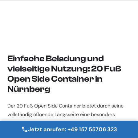
Einfache Beladung und
vielseitige Nutzung: 20 Fuß
Open Side Container in
Nürnberg
Der 20 Fuß Open Side Container bietet durch seine
vollständig öffnende Längsseite eine besonders
einfache Beladung und Entladung. Diese Containerart
Jetzt anrufen: +49 157 55706 323
eignet sich ideal für sperrige Güter, die mit einem