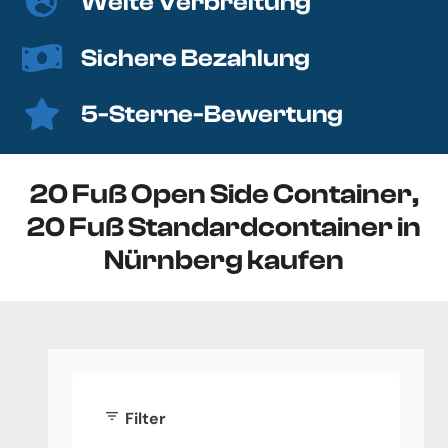
Weite Verbreitung
Sichere Bezahlung
5-Sterne-Bewertung
20 Fuß Open Side Container,
20 Fuß Standardcontainer in
Nürnberg kaufen
filter_list
Filter