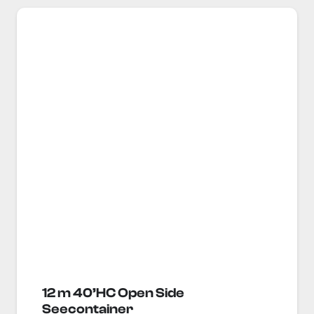
12 m 40’HC Open Side
Seecontainer