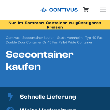
Nur im Sommer: Container zu günstigeren
Preisen
Contivus
|
Seecontainer kaufen
|
Stadt Mannheim
|
Typ 40 Fus
Double Door Container Or 45 Fus Pallet Wide Container
Seecontainer
kaufen
Schnelle Lieferung