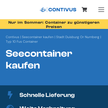
Nur im Sommer: Container zu günstigeren
Preisen
Contivus
|
Seecontainer kaufen
|
Stadt Duisburg Or Nurnberg
|
Typ 10 Fus Container
Seecontainer
kaufen
Schnelle Lieferung