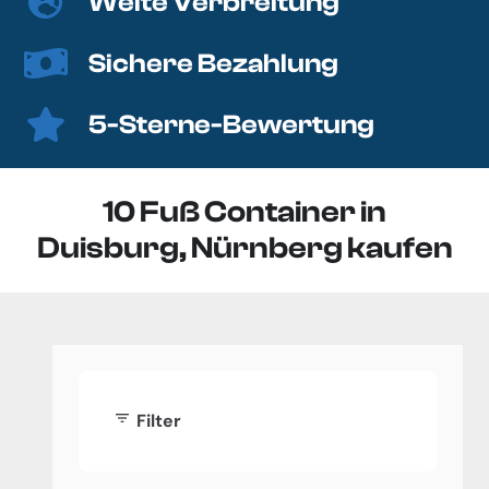
Weite Verbreitung
Sichere Bezahlung
5-Sterne-Bewertung
10 Fuß Container in
Duisburg, Nürnberg kaufen
filter_list
Filter