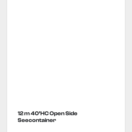
12 m 40’HC Open Side
Seecontainer