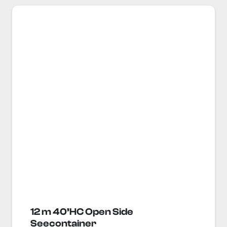
12 m 40’HC Open Side
Seecontainer