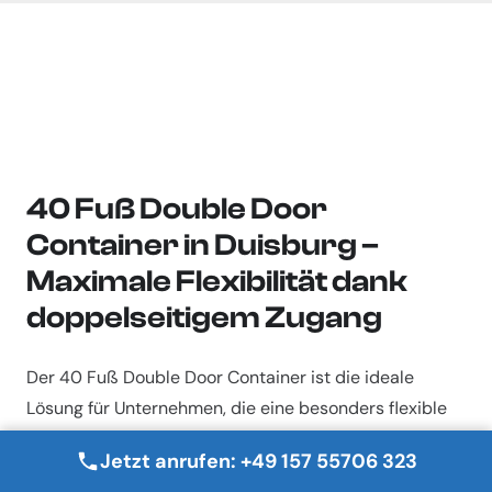
40 Fuß Double Door
Container in Duisburg –
Maximale Flexibilität dank
doppelseitigem Zugang
Der 40 Fuß Double Door Container ist die ideale
Lösung für Unternehmen, die eine besonders flexible
Lager- und Transportmöglichkeit benötigen. Durch
Jetzt anrufen: +49 157 55706 323
seine Türen an beiden Stirnseiten ermöglicht er ein