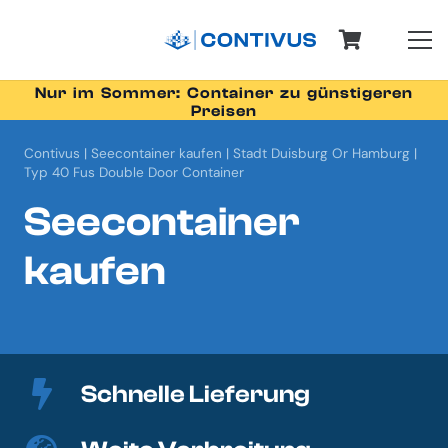
Nur im Sommer: Container zu günstigeren
Preisen
Contivus
|
Seecontainer kaufen
|
Stadt Duisburg Or Hamburg
|
Typ 40 Fus Double Door Container
Seecontainer
kaufen
Schnelle Lieferung