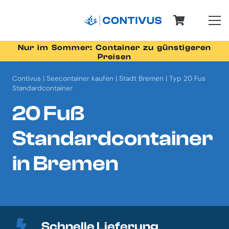
Nur im Sommer: Container zu günstigeren
Preisen
Contivus
|
Seecontainer kaufen
|
Stadt Bremen
|
Typ 20 Fus
Standardcontainer
20 Fuß
Standardcontainer
in Bremen
Schnelle Lieferung