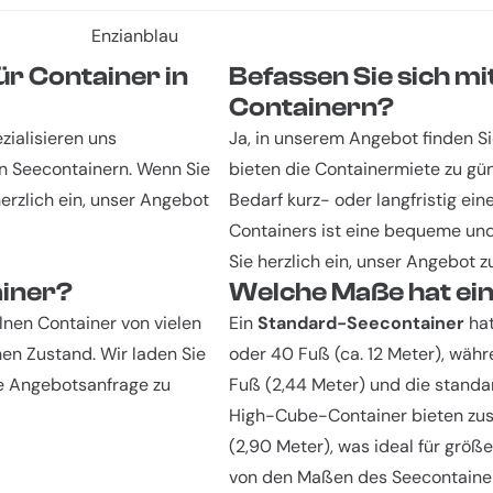
Enzianblau
ür Container in
Befassen Sie sich m
Containern?
zialisieren uns
Ja, in unserem Angebot finden Si
on Seecontainern. Wenn Sie
bieten die Containermiete zu gün
erzlich ein, unser Angebot
Bedarf kurz- oder langfristig ei
Containers ist eine bequeme und 
Sie herzlich ein, unser Angebot z
ainer?
Welche Maße hat ei
elnen Container von vielen
Ein
Standard-Seecontainer
hat
en Zustand. Wir laden Sie
oder 40 Fuß (ca. 12 Meter), wäh
ne Angebotsanfrage zu
Fuß (2,44 Meter) und die standar
High-Cube-Container bieten zusä
(2,90 Meter), was ideal für grö
von den Maßen des Seecontainer