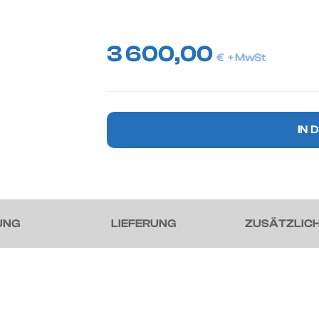
3 600,00
€
+ MwSt
13,5m
IN 
45'HC
Seecontainer
Menge
UNG
LIEFERUNG
ZUSÄTZLICH