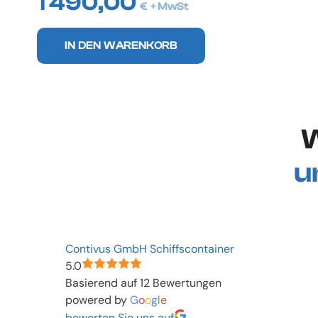
1 490,00
€
+ MwSt
IN DEN WARENKORB
W
u
Contivus GmbH Schiffscontainer
5.0
Basierend auf 12 Bewertungen
powered by
G
o
o
g
l
e
bewerten Sie uns auf