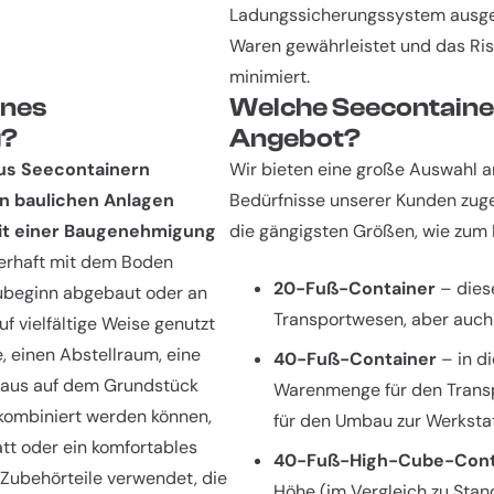
Ladungssicherungssystem ausgest
Waren gewährleistet und das Ri
minimiert.
ines
Welche Seecontainer
g?
Angebot?
us Seecontainern
Wir bieten eine große Auswahl an
en baulichen Anlagen
Bedürfnisse unserer Kunden zuge
eit einer Baugenehmigung
die gängigsten Größen, wie zum B
uerhaft mit dem Boden
20-Fuß-Container
– diese
ubeginn abgebaut oder an
Transportwesen, aber auch 
f vielfältige Weise genutzt
 einen Abstellraum, eine
40-Fuß-Container
– in d
nhaus auf dem Grundstück
Warenmenge für den Transp
 kombiniert werden können,
für den Umbau zur Werksta
tt oder ein komfortables
40-Fuß-High-Cube-Cont
 Zubehörteile verwendet, die
Höhe (im Vergleich zu Stan