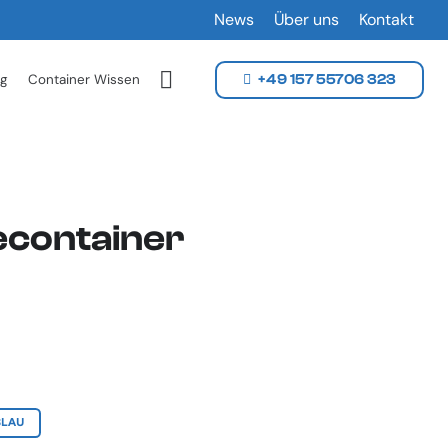
News
Über uns
Kontakt
g
Container Wissen
+49 157 55706 323
econtainer
BLAU