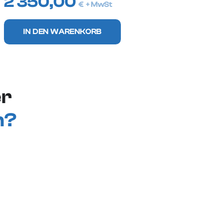
2 350,00
€
+ MwSt
IN DEN WARENKORB
er
n?