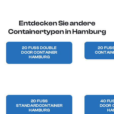
Entdecken Sie andere
Containertypen in Hamburg
20 FUSS DOUBLE D
20 FUSS
OOR CONTAINER
ONTAINE
HAMBURG
20 FUSS S
40 FUS
TANDARDCONTAINER
OOR C
HAMBURG
HA