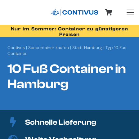
Nur im Sommer: Container zu günstigeren
Preisen
Contivus
|
Seecontainer kaufen
|
Stadt Hamburg
|
Typ 10 Fus
Container
10 Fuß Container in
Hamburg
Schnelle Lieferung