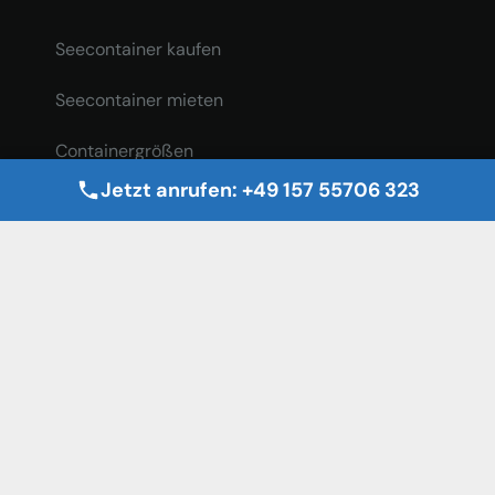
Seecontainer kaufen
Seecontainer mieten
Containergrößen
Jetzt anrufen: +49 157 55706 323
Serviceleistungen
Schiffscontainer
Überseecontainer
Lagercontainer
Materialcontainer
Transportcontainer