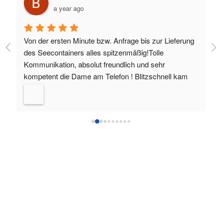
a year ago
r 
Von der ersten Minute bzw. Anfrage bis zur Lieferung 
To
r 
des Seecontainers alles spitzenmäßig!Tolle 
wi
Kommunikation, absolut freundlich und sehr 
ei
kompetent die Dame am Telefon ! Blitzschnell kam 
de
das Angebot….wenige Tage später der Container !Der 
ex
Zustand vom Container ist perfekt wie angekündigt 
lie
!Wird nicht der letzte sein, den ich dort kaufen werde 
!Danke !