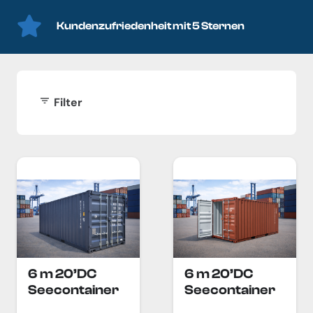
Kundenzufriedenheit mit 5 Sternen
filter_list
Filter
6 m 20’DC
6 m 20’DC
Seecontainer
Seecontainer